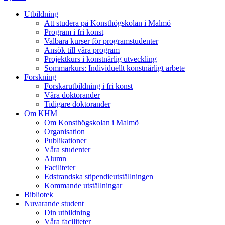
Utbildning
Att studera på Konsthögskolan i Malmö
Program i fri konst
Valbara kurser för programstudenter
Ansök till våra program
Projektkurs i konstnärlig utveckling
Sommarkurs: Individuellt konstnärligt arbete
Forskning
Forskarutbildning i fri konst
Våra doktorander
Tidigare doktorander
Om KHM
Om Konsthögskolan i Malmö
Organisation
Publikationer
Våra studenter
Alumn
Faciliteter
Edstrandska stipendieutställningen
Kommande utställningar
Bibliotek
Nuvarande student
Din utbildning
Våra faciliteter